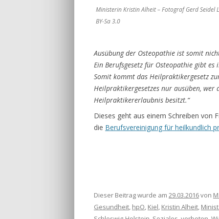
Ministerin Kristin Alheit – Fotograf Gerd Seidel 
BY-Sa 3.0
Ausübung der Osteopathie ist somit nich
Ein Berufsgesetz für Osteopathie gibt es 
Somit kommt das Heilpraktikergesetz z
Heilpraktikergesetzes nur ausüben, wer a
Heilpraktikererlaubnis besitzt.“
Dieses geht aus einem Schreiben von Fr
die
Berufsvereinigung für heilkundlich p
Dieser Beitrag wurde am
29.03.2016
von
M
Gesundheit
,
hpO
,
Kiel
,
Kristin Alheit
,
Minis
Schleswig-Holstein
,
Soziales
,
verboten
,
Wi