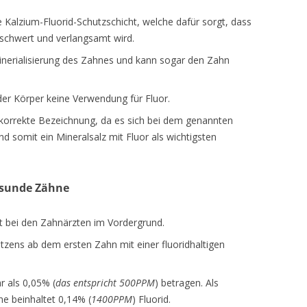
e Kalzium-Fluorid-Schutzschicht, welche dafür sorgt, dass
rschwert und verlangsamt wird.
inerialisierung des Zahnes und kann sogar den Zahn
er Körper keine Verwendung für Fluor.
ie korrekte Bezeichnung, da es sich bei dem genannten
nd somit ein Mineralsalz mit Fluor als wichtigsten
gesunde Zähne
ht bei den Zahnärzten im Vordergrund.
ens ab dem ersten Zahn mit einer fluoridhaltigen
r als 0,05% (
das entspricht 500PPM
) betragen. Als
ne beinhaltet 0,14% (
1400PPM
) Fluorid.