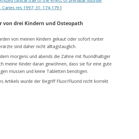
ed clinical trail of the effect of prenatal fluoride
. Caries res 1997; 31: 174-179.
]
er von drei Kindern und Osteopath
urden von meinen Kindern gekaut oder sofort runter
ärzte sind daher nicht alltagstauglich.
dern morgens und abends die Zähne mit fluoridhaltiger
h meine Kinder daran gewöhnen, dass sie für eine gute
inigen müssen und keine Tabletten benötigen.
 Artikels wurde der Begriff Fluor/Fluorid nicht korrekt