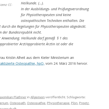
Heilkunde. (…).
Lizenz: CC-
In der Ausbildungs- und Prüfungsverordnung
für Physiotherapeuten sind keine
osteopathischen Techniken enthalten. Die
t durch die Regelungen für Physiotherapeuten abgedeckt.
in der Bundesrepublik nicht.
ur Anwendung. Heilkunde darf gemäß § 1 des
pprobierter Arzt/approbierte Ärztin ist oder die
au Kristin Alheit aus dem Kieler Ministerium an
raktizierte Osteopathie, hpO,
vom 24. März 2016 hervor.
aximilian Plathner
in
Allgemein
veröffentlicht. Schlagworte:
terium
,
Osteopath
,
Osteopathie
,
Physiotherapie
,
Plön
,
Preetz
,
ssenschaft
.