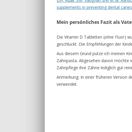
DH, Adair SM, Vaughan BW et al. Randomiz
supplements in preventing dental caries
Mein persönliches Fazit als Vat
Die Vitamin D Tabletten (
ohne Fluor
) w
geschluckt. Die Empfehlungen der Kinder
Aus diesem Grund putze ich meinen Kin
Zahnpasta. Abgesehen davon möchte ic
Zahnpflege ihre Zähne lediglich gut re
Anmerkung: In einer früheren Version des
verwendet.