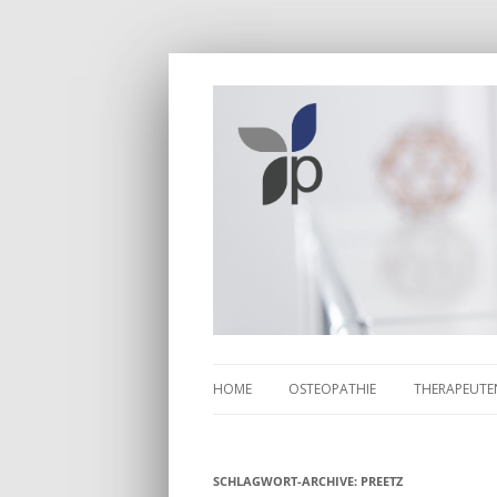
Natürlich Schmerzfrei
Osteopathie Plathn
HOME
OSTEOPATHIE
THERAPEUTE
OSTEOPATHISCHE BEHANDLUNG
MAXIMILIAN
D.O.
SCHLAGWORT-ARCHIVE:
KOSTENERSTATTUNG
PREETZ