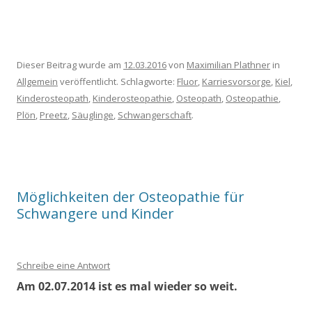
Dieser Beitrag wurde am
12.03.2016
von
Maximilian Plathner
in
Allgemein
veröffentlicht. Schlagworte:
Fluor
,
Karriesvorsorge
,
Kiel
,
Kinderosteopath
,
Kinderosteopathie
,
Osteopath
,
Osteopathie
,
Plön
,
Preetz
,
Säuglinge
,
Schwangerschaft
.
Möglichkeiten der Osteopathie für
Schwangere und Kinder
Schreibe eine Antwort
Am 02.07.2014 ist es mal wieder so weit.