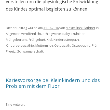
vorstellen um die physiologische Entwicklung
des Kindes optimal begleiten zu können.
Dieser Beitrag wurde am
31.07.2016
von
Maximilian Plathner
in
Allgemein
veröffentlicht. Schlagworte:
Baby
,
Frühchen
,
Frühgeborene
,
Frühgeburt
,
Kiel
,
Kinderosteopath
,
Kinderosteopathie
,
Muttermilch
,
Osteopath
,
Osteopathie
,
Plön
,
Preetz
,
Schwangerschaft
.
Kariesvorsorge bei Kleinkindern und das
Problem mit dem Fluor
Eine Antwort