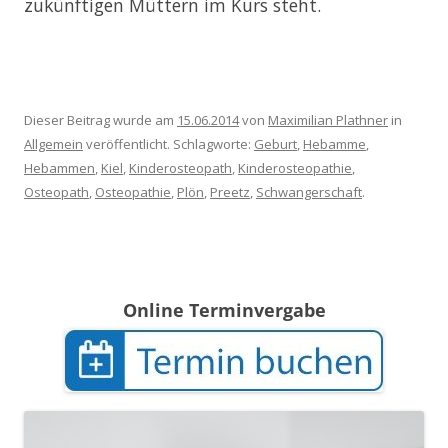
zukünftigen Müttern im Kurs steht.
Dieser Beitrag wurde am
15.06.2014
von
Maximilian Plathner
in
Allgemein
veröffentlicht. Schlagworte:
Geburt
,
Hebamme
,
Hebammen
,
Kiel
,
Kinderosteopath
,
Kinderosteopathie
,
Osteopath
,
Osteopathie
,
Plön
,
Preetz
,
Schwangerschaft
.
Online Terminvergabe