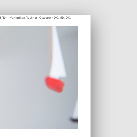
 Plön - Maximilian Plathner - Osteopath D.O. MSc. D.O.