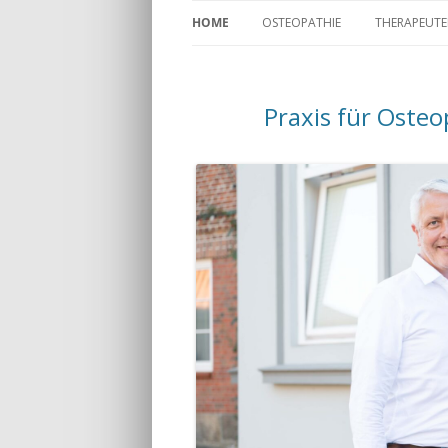
HOME
OSTEOPATHIE
THERAPEUT
OSTEOPATHISCHE BEHANDLUNG
MAXIMILIAN
D.O.
KOSTENERSTATTUNG
Praxis für Osteo
CHRISTIAN 