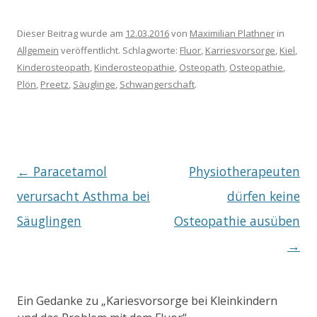
Dieser Beitrag wurde am
12.03.2016
von
Maximilian Plathner
in
Allgemein
veröffentlicht. Schlagworte:
Fluor
,
Karriesvorsorge
,
Kiel
,
Kinderosteopath
,
Kinderosteopathie
,
Osteopath
,
Osteopathie
,
Plön
,
Preetz
,
Säuglinge
,
Schwangerschaft
.
Beitragsnavigation
←
Paracetamol
Physiotherapeuten
verursacht Asthma bei
dürfen keine
Säuglingen
Osteopathie ausüben
→
Ein Gedanke zu „
Kariesvorsorge bei Kleinkindern