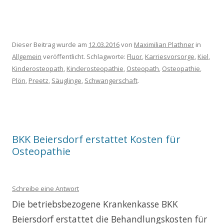
Dieser Beitrag wurde am
12.03.2016
von
Maximilian Plathner
in
Allgemein
veröffentlicht. Schlagworte:
Fluor
,
Karriesvorsorge
,
Kiel
,
Kinderosteopath
,
Kinderosteopathie
,
Osteopath
,
Osteopathie
,
Plön
,
Preetz
,
Säuglinge
,
Schwangerschaft
.
BKK Beiersdorf erstattet Kosten für
Osteopathie
Schreibe eine Antwort
Die betriebsbezogene Krankenkasse BKK
Beiersdorf erstattet die Behandlungskosten für