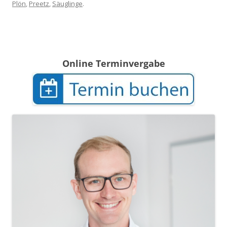
Plön
,
Preetz
,
Säuglinge
.
Online Terminvergabe