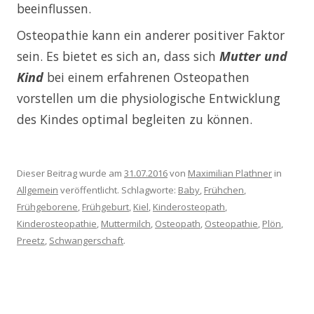
beeinflussen.
Osteopathie kann ein anderer positiver Faktor
sein. Es bietet es sich an, dass sich
Mutter und
Kind
bei einem erfahrenen Osteopathen
vorstellen um die physiologische Entwicklung
des Kindes optimal begleiten zu können.
Dieser Beitrag wurde am
31.07.2016
von
Maximilian Plathner
in
Allgemein
veröffentlicht. Schlagworte:
Baby
,
Frühchen
,
Frühgeborene
,
Frühgeburt
,
Kiel
,
Kinderosteopath
,
Kinderosteopathie
,
Muttermilch
,
Osteopath
,
Osteopathie
,
Plön
,
Preetz
,
Schwangerschaft
.