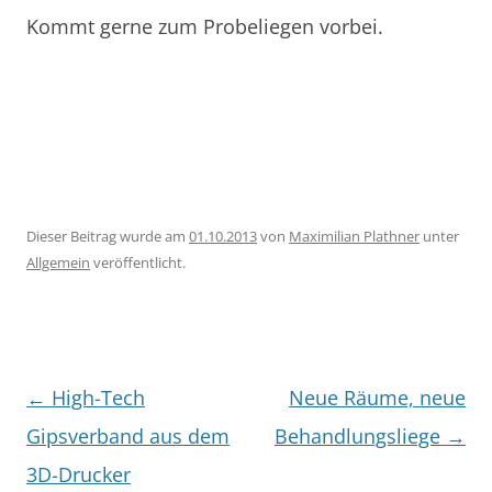
Kommt gerne zum Probeliegen vorbei.
Dieser Beitrag wurde am
01.10.2013
von
Maximilian Plathner
unter
Allgemein
veröffentlicht.
Beitragsnavigation
←
High-Tech
Neue Räume, neue
Gipsverband aus dem
Behandlungsliege
→
3D-Drucker