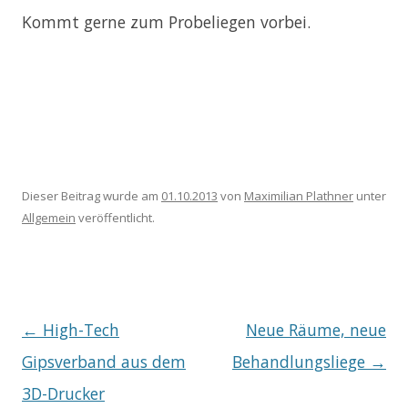
Kommt gerne zum Probeliegen vorbei.
Dieser Beitrag wurde am
01.10.2013
von
Maximilian Plathner
unter
Allgemein
veröffentlicht.
Beitragsnavigation
←
High-Tech
Neue Räume, neue
Gipsverband aus dem
Behandlungsliege
→
3D-Drucker