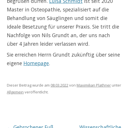
begrüßen dürfen.
Luisa Schmidt
ist seit 2020
Master in Osteopathie, spezialisiert auf die
Behandlung von Säuglingen und somit die
ideale Besetzung für unserer Praxis. Sie tritt die
Nachfolge von Nils Grundt an, der uns nach
über 4 Jahren leider verlassen wird.
Sie erreichen Herrn Grundt zukünftig über seine
eigene
Homepage
.
Dieser Beitrag wurde am
08.03.2022
von
Maximilian Plathner
unter
Allgemein
veröffentlicht.
Beitragsnavigation
←
Gebrochener Fuß
Wissenschaftliche