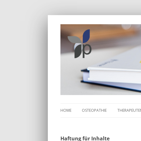
Natürlich Schmerzfrei
Osteopathie Plathn
HOME
OSTEOPATHIE
THERAPEUTE
OSTEOPATHISCHE BEHANDLUNG
MAXIMILIAN
D.O.
KOSTENERSTATTUNG
Haftung für Inhalte